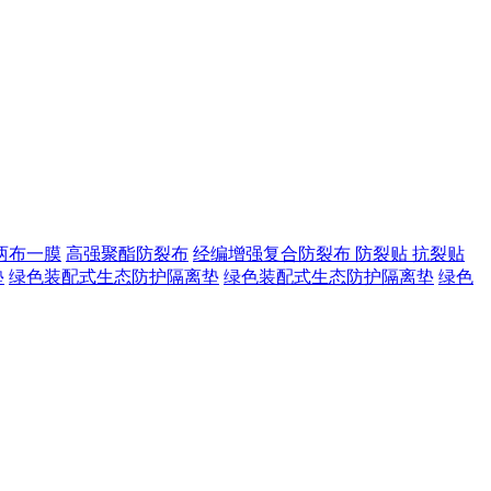
两布一膜
高强聚酯防裂布
经编增强复合防裂布
防裂贴 抗裂贴
垫
绿色装配式生态防护隔离垫
绿色装配式生态防护隔离垫
绿色